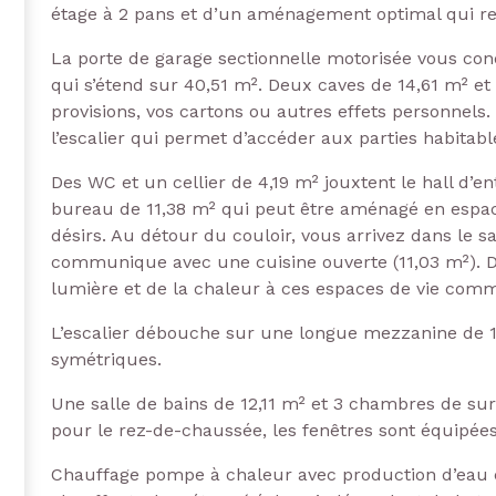
étage à 2 pans et d’un aménagement optimal qui re
La porte de garage sectionnelle motorisée vous con
qui s’étend sur 40,51 m². Deux caves de 14,61 m² et
provisions, vos cartons ou autres effets personnels
l’escalier qui permet d’accéder aux parties habitab
Des WC et un cellier de 4,19 m² jouxtent le hall d’en
bureau de 11,38 m² qui peut être aménagé en espac
désirs. Au détour du couloir, vous arrivez dans le s
communique avec une cuisine ouverte (11,03 m²). De
lumière et de la chaleur à ces espaces de vie com
L’escalier débouche sur une longue mezzanine de 1
symétriques.
Une salle de bains de 12,11 m² et 3 chambres de su
pour le rez-de-chaussée, les fenêtres sont équipées
Chauffage pompe à chaleur avec production d’eau c