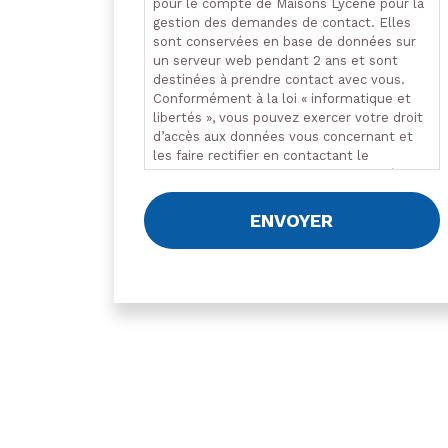
pour le compte de Maisons Lycéne pour la
gestion des demandes de contact. Elles
sont conservées en base de données sur
un serveur web pendant 2 ans et sont
destinées à prendre contact avec vous.
Conformément à la loi « informatique et
libertés », vous pouvez exercer votre droit
d’accès aux données vous concernant et
les faire rectifier en contactant le
responsable du traitement des données
par voie postale ou par le biais du
formulaire de contact. Pour en savoir plus
sur la gestion de vos données
personnelles, vous pouvez consulter notre
politique de confidentialité.